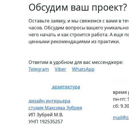
Обсудим ваш проект?
Оставьте заявку, и мы свяжемся с вами в те
часов. Обсудим вопросы вашего уникальног
чего начать и как строится работа. А еще 
ценными рекомендациями из практики.
Ответим в удобном для вас мессенджере:
Telegram
Viber
WhatsApp
+375 (3
архитектура
время 
пн-пт:
9
дизайн интерьера
сб:
9.30
студия Максима Зубрея
ИП Зубрей М.В.
mail@z
УНП 192535257