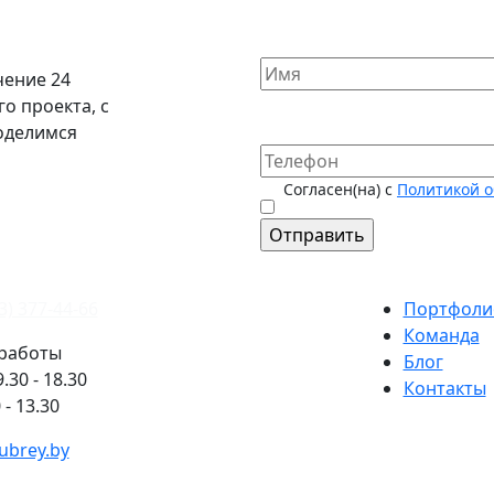
чение 24
о проекта, с
поделимся
Согласен(на) с
Политикой о
3) 377-44-66
Портфоли
Команда
работы
Блог
.30 - 18.30
Контакты
 - 13.30
ubrey.by